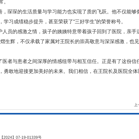
常。
善，琛琛的生活质量与学习能力也实现了质的飞跃。他不仅能够
，学习成绩稳步提升，甚至荣获了“三好学生”的荣誉称号。
护人员的感激之情，孩子的姨姨特意带着孩子回到了医院，亲手送
熠熠生辉，不仅承载了家属对王院长的崇高敬意与深深感激，也
了医者与患者之间深厚的情感纽带与相互信任。正是有了这份信
，勇敢地迎接更加美好的未来。我们相信，在王院长及医院全体
上
2024】07-19-01339号