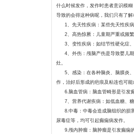
什么时候发作，发作时患者意识模糊
导致的会得这种病呢，我们只有了解
1、先天性疾病：某些先天性疾
2、高热惊厥：儿童期严重或频
3、变性疾病：如结节性硬化症
4、外伤：颅脑产伤是导致婴儿
灶。
5、感染：在各种脑炎、脑膜炎
作，治好后形成的疤痕及粘连也可能
6.脑血管病：脑血管畸形是引
7、营养代谢疾病：如低血糖、
8.中毒：中毒会造成脑组织的
尿毒症等，均可引起癫痫病发作。
9.颅内肿瘤：脑肿瘤是引发癫痫