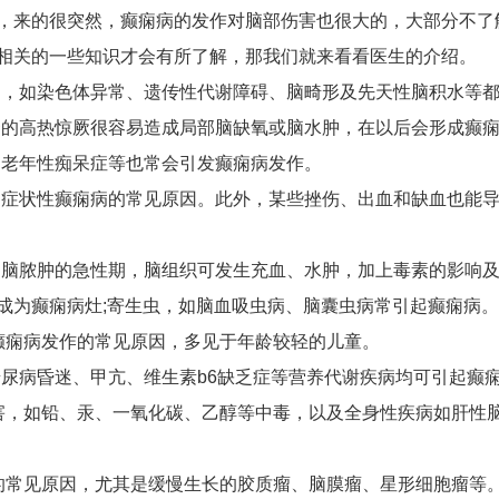
，来的很突然，癫痫病的发作对脑部伤害也很大的，大部分不了
相关的一些知识才会有所了解，那我们就来看看医生的介绍。
病，如染色体异常、遗传性代谢障碍、脑畸形及先天性脑积水等
繁的高热惊厥很容易造成局部脑缺氧或脑水肿，在以后会形成癫
、老年性痴呆症等也常会引发癫痫病发作。
期症状性癫痫病的常见原因。此外，某些挫伤、出血和缺血也能
、脑脓肿的急性期，脑组织可发生充血、水肿，加上毒素的影响
成为癫痫病灶;寄生虫，如脑血吸虫病、脑囊虫病常引起癫痫病。
发癫痫病发作的常见原因，多见于年龄较轻的儿童。
糖尿病昏迷、甲亢、维生素b6缺乏症等营养代谢疾病均可引起癫
损害，如铅、汞、一氧化碳、乙醇等中毒，以及全身性疾病如肝性
的常见原因，尤其是缓慢生长的胶质瘤、脑膜瘤、星形细胞瘤等。