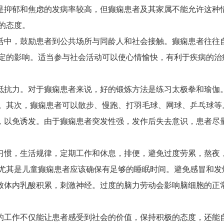
是抑郁和焦虑的发病率较高，但癫痫患者及其家属不能允许这种
的态度。
活中，鼓励患者到公共场所与同龄人和社会接触。癫痫患者往往
定的影响。适当参与社会活动可以使心情愉快，有利于疾病的治
抵抗力。对于癫痫患者来说，好的锻炼方法是练习太极拳和瑜伽
。其次，癫痫患者可以散步、慢跑、打羽毛球、网球、乒乓球等
，以免诱发。由于癫痫患者突发性强，发作后失去意识，患者尽
习惯，生活规律，定期工作和休息，排便，避免过度劳累，熬夜
尤其是儿童癫痫患者应该确保有足够的睡眠时间。避免感冒和发
致体内乳酸积累，刺激神经。过度的脑力劳动会影响脑细胞的正
的工作不仅能让患者感受到社会的价值，保持积极的态度，还能