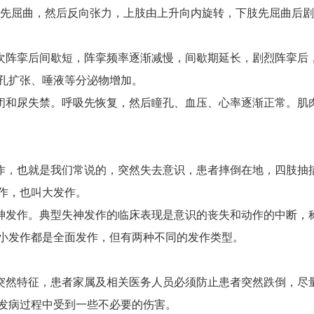
先屈曲，然后反向张力，上肢由上升向内旋转，下肢先屈曲后剧烈
次阵挛后间歇短，阵挛频率逐渐减慢，间歇期延长，剧烈阵挛后
孔扩张、唾液等分泌物增加。
闭和尿失禁。呼吸先恢复，然后瞳孔、血压、心率逐渐正常。肌
作，也就是我们常说的，突然失去意识，患者摔倒在地，四肢抽
作，也叫大发作。
神发作。典型失神发作的临床表现是意识的丧失和动作的中断，
小发作都是全面发作，但有两种不同的发作类型。
突然特征，患者家属及相关医务人员必须防止患者突然跌倒，尽
发病过程中受到一些不必要的伤害。