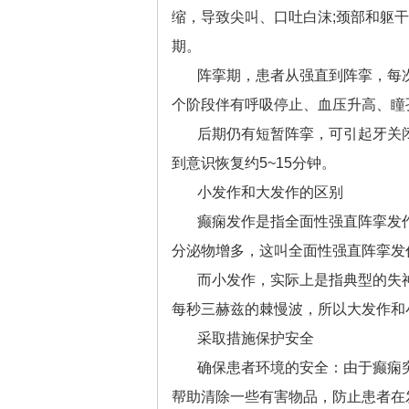
缩，导致尖叫、口吐白沫;颈部和躯干
期。
阵挛期，患者从强直到阵挛，每
个阶段伴有呼吸停止、血压升高、瞳
后期仍有短暂阵挛，可引起牙关
到意识恢复约5~15分钟。
小发作和大发作的区别
癫痫发作是指全面性强直阵挛发
分泌物增多，这叫全面性强直阵挛发
而小发作，实际上是指典型的失
每秒三赫兹的棘慢波，所以大发作和
采取措施保护安全
确保患者环境的安全：由于癫痫
帮助清除一些有害物品，防止患者在