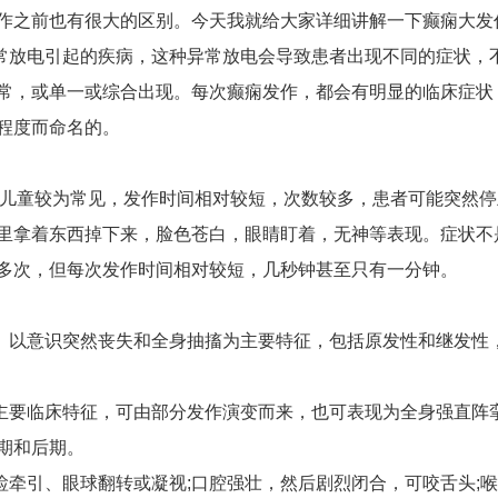
作之前也有很大的区别。今天我就给大家详细讲解一下癫痫大发
常放电引起的疾病，这种异常放电会导致患者出现不同的症状，
常，或单一或综合出现。每次癫痫发作，都会有明显的临床症状
程度而命名的。
3岁儿童较为常见，发作时间相对较短，次数较多，患者可能突然
里拿着东西掉下来，脸色苍白，眼睛盯着，无神等表现。症状不
多次，但每次发作时间相对较短，几秒钟甚至只有一分钟。
。以意识突然丧失和全身抽搐为主要特征，包括原发性和继发性
主要临床特征，可由部分发作演变而来，也可表现为全身强直阵
期和后期。
睑牵引、眼球翻转或凝视;口腔强壮，然后剧烈闭合，可咬舌头;