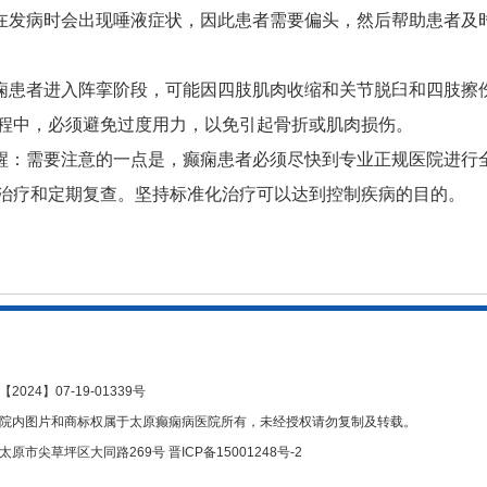
在发病时会出现唾液症状，因此患者需要偏头，然后帮助患者及
痫患者进入阵挛阶段，可能因四肢肌肉收缩和关节脱臼和四肢擦
程中，必须避免过度用力，以免引起骨折或肌肉损伤。
醒：需要注意的一点是，癫痫患者必须尽快到专业正规医院进行
治疗和定期复查。坚持标准化治疗可以达到控制疾病的目的。
2024】07-19-01339号
院内图片和商标权属于太原癫痫病医院所有，未经授权请勿复制及转载。
太原市尖草坪区大同路269号
晋ICP备15001248号-2