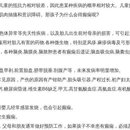
儿童的抵抗力相对较差，因此患某种疾病的概率相对较大。儿童
肌肉抽搐和意识障碍。那孩子为什么会得癫痫呢?
.染色体异常等先天性疾病，以及胎儿出生前对母亲的损害，可引
.服用对胎儿有害的药物.各种微生物，特别是风疹.麻疹病毒及弓
缩，各种脑炎.脑膜炎.脑脓肿患者有癫痫后遗证;脑血吸虫病.脑囊
。
胎盘早剥.前置胎盘.脐带脱垂.剖腹产等，未来发病率明显增加。
常见原因，产伤的原因有产钳助产.胎头吸引器.产程过长.初产妇太
钙.糖尿病昏迷.维生素B6缺乏.甲亢.高甘氨酸血症.高氨血症.有
些婴儿经常感冒发烧，也会引起癫痫。
发生癫痫。
，父母和朋友通常做好预防工作，如果孩子不幸患有癫痫，必须