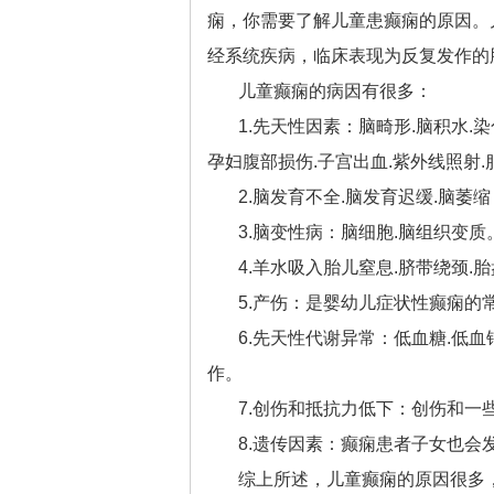
痫，你需要了解儿童患癫痫的原因。
经系统疾病，临床表现为反复发作的
儿童癫痫的病因有很多：
1.先天性因素：脑畸形.脑积水
孕妇腹部损伤.子宫出血.紫外线照射
2.脑发育不全.脑发育迟缓.脑萎
3.脑变性病：脑细胞.脑组织变质
4.羊水吸入胎儿窒息.脐带绕颈.
5.产伤：是婴幼儿症状性癫痫的
6.先天性代谢异常：低血糖.低血
作。
7.创伤和抵抗力低下：创伤和一
8.遗传因素：癫痫患者子女也会
综上所述，儿童癫痫的原因很多