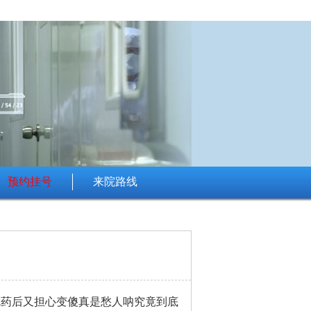
预约挂号
来院路线
吃药后又担心变傻真是愁人呐究竟到底